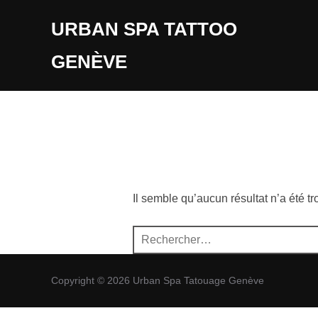
Aller
URBAN SPA TATTOO
au
contenu
GENÈVE
Il semble qu’aucun résultat n’a été t
Recherche
pour :
Copyright © 2026 Urban Spa Tatouage Genève